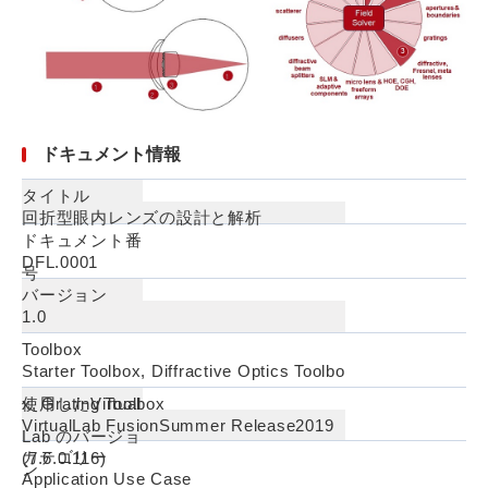
ドキュメント情報
タイトル
回折型眼内レンズの設計と解析
ドキュメント番
DFL.0001
号
バージョン
1.0
Toolbox
Starter Toolbox, Diffractive Optics Toolbo
x, Grating Toolbox
使用したVirtual
VirtualLab FusionSummer Release2019
Lab のバージョ
カテゴリー
(7.6.0.116)
ン
Application Use Case