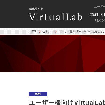
ユーザー
選ばれる
REASO
HOME
セミナー
ユーザー様向けVirtualLab活用
システム要件
VirtualLab Fusion
Grating Packa
レーザー光学系
回折
無料
ユーザー様向けVirtua