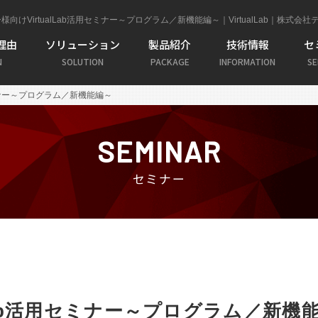
様向けVirtualLab活用セミナー～プログラム／新機能編～｜VirtualLab｜株式会
理由
ソリューション
製品紹介
技術情報
セ
N
SOLUTION
PACKAGE
INFORMATION
SE
セミナー～プログラム／新機能編～
チュートリアル
ユースケース
SEMINAR
Diffractive Optics Packag
セミナー
ge
Light Shaping Package
Laser
e
光学素子
回折格子やナノ構造を含む光学系
仮想現実
Flat Lens Package
lLab活用セミナー～プログラム／新機