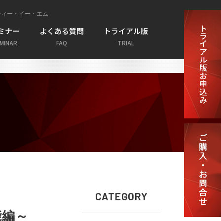
社ティー・イー・エム
ミナー
よくある質問
トライアル版
MINAR
FAQ
TRIAL
導入事例
 Resonator Package
AR/VR/XR Package
と複合現実
LED光整形
CATEGORY
能編～